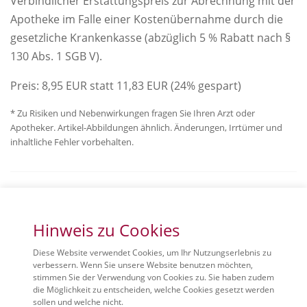
Verbindlicher Erstattungspreis zur Abrechnung mit der
Apotheke im Falle einer Kostenübernahme durch die
gesetzliche Krankenkasse (abzüglich 5 % Rabatt nach §
130 Abs. 1 SGB V).
Preis:
8,95 EUR
statt 11,83 EUR (24% gespart)
* Zu Risiken und Nebenwirkungen fragen Sie Ihren Arzt oder
Apotheker. Artikel-Abbildungen ähnlich. Änderungen, Irrtümer und
inhaltliche Fehler vorbehalten.
« zurück zur Übersicht
Hinweis zu Cookies
Diese Website verwendet Cookies, um Ihr Nutzungserlebnis zu
verbessern. Wenn Sie unsere Website benutzen möchten,
stimmen Sie der Verwendung von Cookies zu. Sie haben zudem
© 2026
St. Walterich Apotheke
die Möglichkeit zu entscheiden, welche Cookies gesetzt werden
sollen und welche nicht.