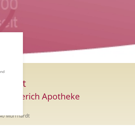
und
ontakt
. Walterich Apotheke
ktplatz 6
40 Murrhardt
fon: (0 71 92) 88 21