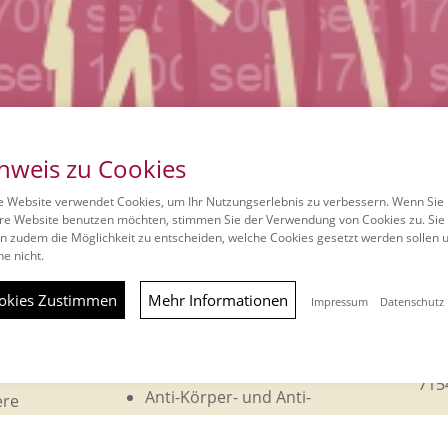
nweis zu Cookies
e Website verwendet Cookies, um Ihr Nutzungserlebnis zu verbessern. Wenn Sie
re Website benutzen möchten, stimmen Sie der Verwendung von Cookies zu. Sie
n zudem die Möglichkeit zu entscheiden, welche Cookies gesetzt werden sollen 
e nicht.
Service
K
okies Zustimmen
Mehr Informationen
Impressum
Datenschutz
St
Beschaffung von
Arzneimitteln
Mar
Blutuntersuchungen
t,
715
Anti-Körper- und Anti-
ere
Gen-Tests (COVID-19)
Tele
323