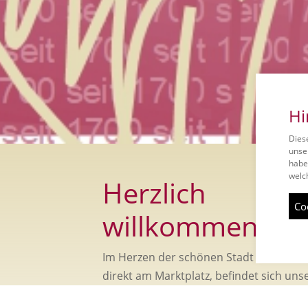
Hi
Dies
unse
habe
welch
Herzlich
Co
willkommen
Im Herzen der schönen Stadt Murrhard
direkt am Marktplatz, befindet sich uns
freundliche Apotheke. Seit nun bereits 